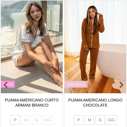
45% OFF
LANÇAMENTO
PIJAMA AMERICANO CURTO
PIJAMA AMERICANO LONGO
ARMANI BRANCO
CHOCOLATE
P
M
G
GG
P
M
G
GG