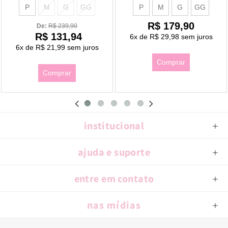
P
M
G
GG
P
M
G
GG
R$ 179,90
De: 
R$ 239,90
R$ 131,94
6x
de
R$ 29,98
sem juros
6x
de
R$ 21,99
sem juros
Comprar
Comprar
institucional
ajuda e suporte
entre em contato
nas mídias