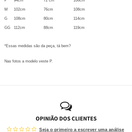
P
94cm
72 cm
106cm
M
102cm
76cm
108cm
G
108cm
80cm
114cm
GG
112cm
88cm
119cm
*Essas medidas são da peça, tá bem?
Nas fotos a modelo veste P.
OPINIÃO DOS CLIENTES
Seja o primeiro a escrever uma análise