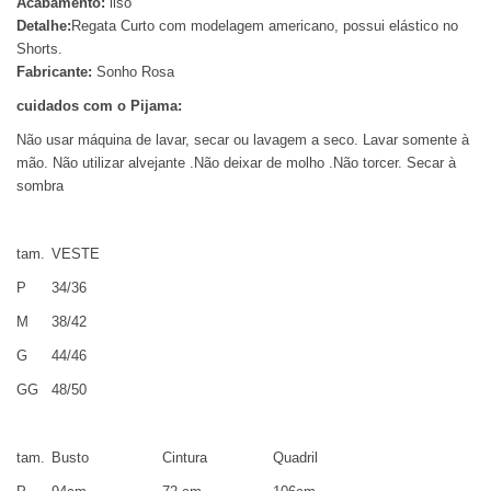
Acabamento:
liso
Detalhe:
Regata Curto com modelagem americano, possui elástico no
Shorts.
Fabricante:
Sonho Rosa
cuidados com o Pijama:
Não usar máquina de lavar, secar ou lavagem a seco. Lavar somente à
mão. Não utilizar alvejante .Não deixar de molho .Não torcer. Secar à
sombra
tam.
VESTE
P
34/36
M
38/42
G
44/46
GG
48/50
tam.
Busto
Cintura
Quadril